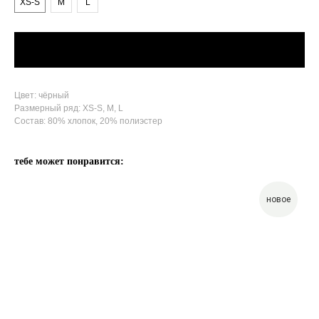
XS-S
M
L
Добавить в корзину
Цвет: чёрный
Размерный ряд: XS-S, M, L
Состав: 80% хлопок, 20% полиэстер
тебе может понравится:
новое