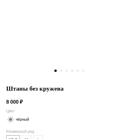
Штаны без кружева
8 000
₽
Цвет
чёрный
Размерный ряд